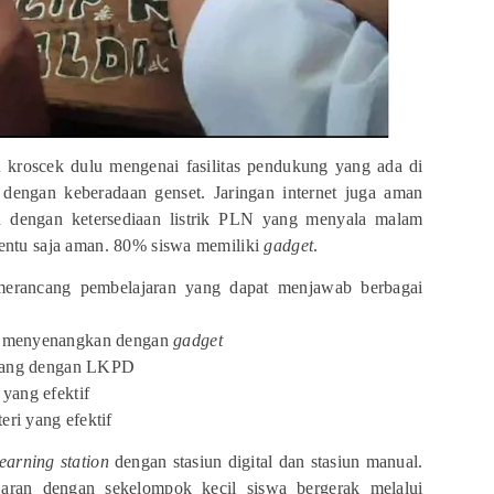
 kroscek dulu mengenai fasilitas pendukung yang ada di
n dengan keberadaan genset. Jaringan internet juga aman
an dengan ketersediaan listrik PLN yang menyala malam
tentu saja aman. 80% siswa memiliki
gadget
.
a merancang pembelajaran yang dapat menjawab berbagai
g menyenangkan dengan
gadget
enang dengan LKPD
yang efektif
ri yang efektif
learning station
dengan stasiun digital dan stasiun manual.
aran dengan sekelompok kecil siswa bergerak melalui