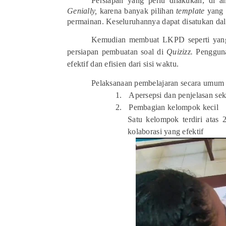
Persiapan yang perlu dilakukan, di 
Genially,
karena banyak pilihan
template
yang 
permainan. Keseluruhannya dapat disatukan da
Kemudian membuat LKPD seperti yang d
persiapan pembuatan soal di
Quizizz.
Penggun
efektif dan efisien dari sisi waktu.
Pelaksanaan pembelajaran secara umum s
1.
Apersepsi dan penjelasan sek
2.
Pembagian kelompok kecil
Satu kelompok terdiri atas 
kolaborasi yang efektif